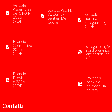
Verbale
Assemblea
Statuto Asd N.
del 11-04-
W. Duino - I
Verbale
2026
Sentieri Del
nomina
(PDF)
Cuore
safeguarding
(PDF)
Bilancio
Consuntivo
safeguarding@
2025
nordicwalkingis
(PDF)
entieridelcuor
e.it
Bilancio
Previsional
Politica sui
e 2026
cookie e
(PDF)
politica sulla
privacy
Contatti