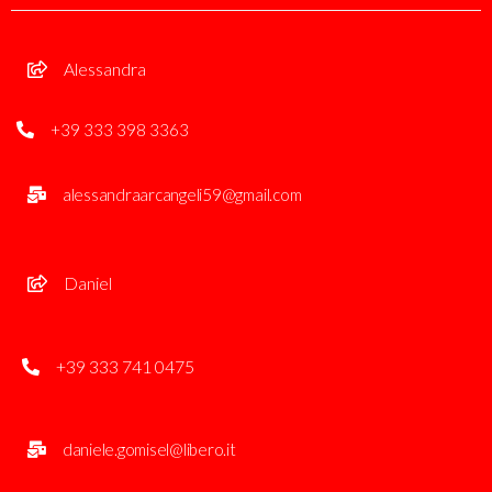
Alessandra
+39 333 398 3363
alessandraarcangeli59@gmail.com
Daniel
+39 333 741 0475
daniele.gomisel@libero.it