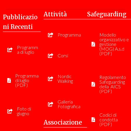
Attività
Safeguarding
Pubblicazio
Ni Recenti
Programma
Modello
organizzativo e
gestione
Programm
(MOG) A.s.d
a di luglio
(PDF)
Corsi
Programma
Nordic
Regolamento
di luglio
Walking
Safeguarding
(PDF)
della AICS
(PDF)
Galleria
Fotografica
Foto di
giugno
Codici di
condotta
Associazione
(PDF)