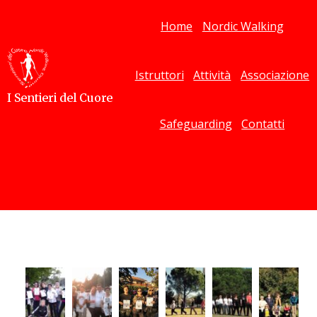
Home
Nordic Walking
Istruttori
Attività
Associazione
I Sentieri del Cuore
Safeguarding
Contatti