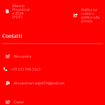
Bilancio
Previsional
Politica sui
e 2026
cookie e
(PDF)
politica sulla
privacy
Contatti
Alessandra
+39 333 398 3363
alessandraarcangeli59@gmail.com
Daniel