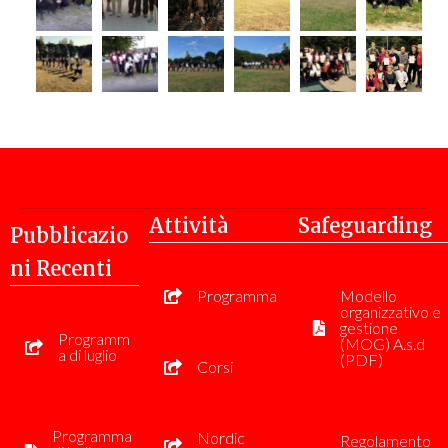
Attività
Safeguarding
Pubblicazio
Ni Recenti
Programma
Modello
organizzativo e
gestione
Programm
(MOG) A.s.d
a di luglio
(PDF)
Corsi
Programma
Nordic
Regolamento