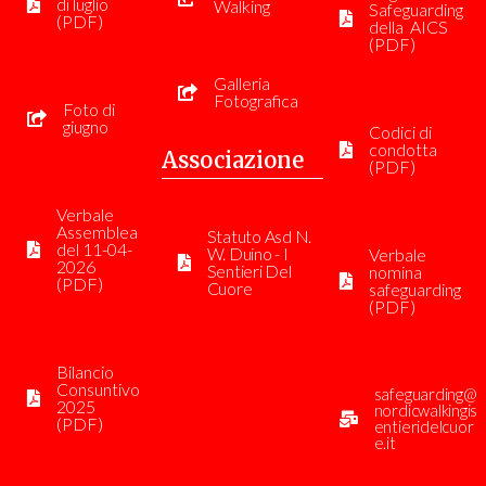
di luglio
Walking
Safeguarding
(PDF)
della AICS
(PDF)
Galleria
Fotografica
Foto di
giugno
Codici di
condotta
Associazione
(PDF)
Verbale
Assemblea
Statuto Asd N.
del 11-04-
W. Duino - I
Verbale
2026
Sentieri Del
nomina
(PDF)
Cuore
safeguarding
(PDF)
Bilancio
Consuntivo
safeguarding@
2025
nordicwalkingis
(PDF)
entieridelcuor
e.it