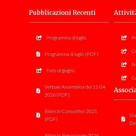
Pubblicazioni Recenti
Attivit
Programma di luglio
P
Co
Programma di luglio (PDF)
No
Foto di giugno
Ga
Verbale Assemblea del 11-04-
Associ
2026 (PDF)
Bilancio Consuntivo 2025
Sta
(PDF)
De
Bilancio Previsionale 2026