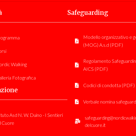
à
Safeguarding
Modello organizzativo e g
rogramma
(MOG) A.s.d (PDF)
rsi
Regolamento Safeguardin
rdic Walking
AICS (PDF)
lleria Fotografica
Codici di condotta (PDF)
azione
Verbale nomina safeguard
tuto Asd N. W. Duino - I Sentieri
safeguarding@nordicwalkin
l Cuore
delcuore.it