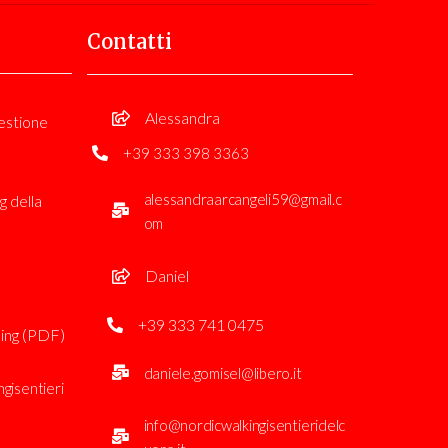
Contatti
Alessandra
estione
+39 333 398 3363
alessandraarcangeli59@gmail.c
g della
om
Daniel
+39 333 741 0475
ing (PDF)
daniele.gomisel@libero.it
gisentieri
info@nordicwalkingisentieridelc