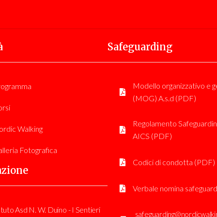
à
Safeguarding
Modello organizzativo e g
rogramma
(MOG) A.s.d (PDF)
rsi
Regolamento Safeguardin
rdic Walking
AICS (PDF)
lleria Fotografica
Codici di condotta (PDF)
azione
Verbale nomina safeguard
tuto Asd N. W. Duino - I Sentieri
safeguarding@nordicwalkin