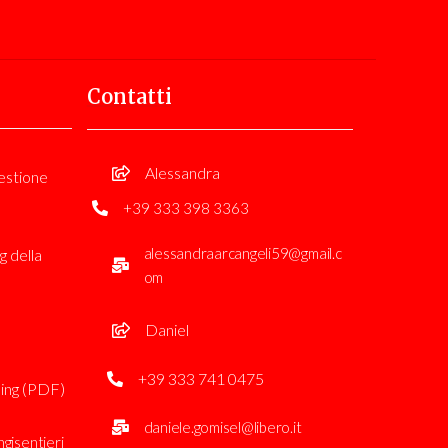
Contatti
Alessandra
estione
+39 333 398 3363
alessandraarcangeli59@gmail.c
g della
om
Daniel
+39 333 741 0475
ing (PDF)
daniele.gomisel@libero.it
gisentieri