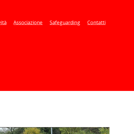
vità
Associazione
Safeguarding
Contatti